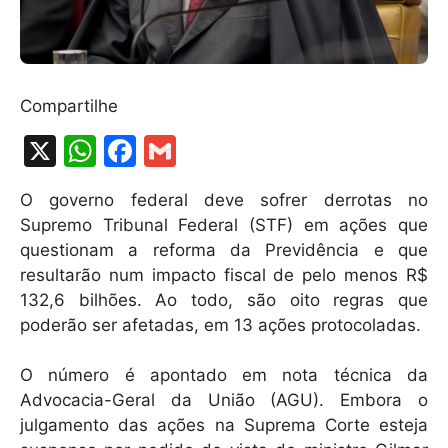
Compartilhe
X
W
F
G
h
a
m
O governo federal deve sofrer derrotas no
at
c
ai
Supremo Tribunal Federal (STF) em ações que
s
e
l
questionam a reforma da Previdência e que
A
b
resultarão num impacto fiscal de pelo menos R$
132,6 bilhões. Ao todo, são oito regras que
p
o
poderão ser afetadas, em 13 ações protocoladas.
p
o
k
O número é apontado em nota técnica da
Advocacia-Geral da União (AGU). Embora o
julgamento das ações na Suprema Corte esteja