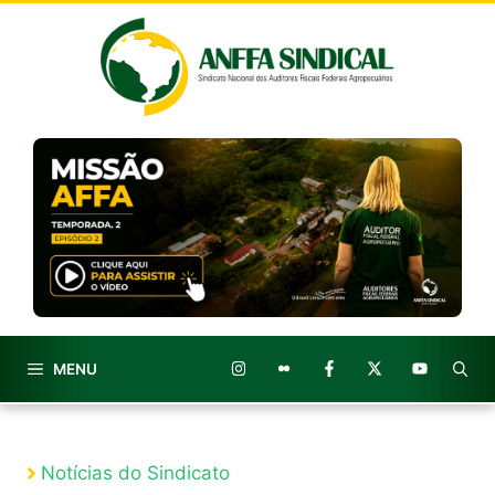
Pular
para
o
conteúdo
MENU
Notícias do Sindicato