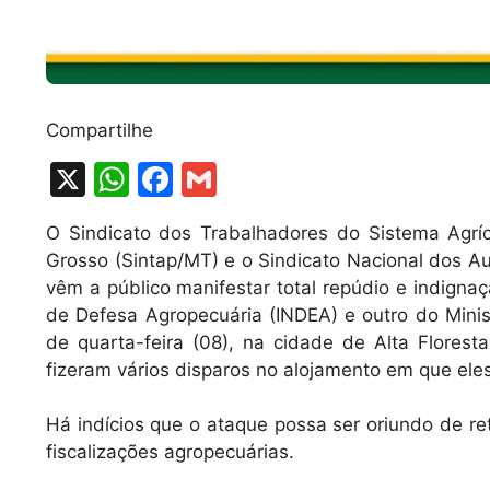
Compartilhe
X
W
F
G
h
a
m
O Sindicato dos Trabalhadores do Sistema Agríc
at
c
ai
Grosso (Sintap/MT) e o Sindicato Nacional dos Aud
s
e
l
vêm a público manifestar total repúdio e indignaç
A
b
de Defesa Agropecuária (INDEA) e outro do Minis
de quarta-feira (08), na cidade de Alta Flores
p
o
fizeram vários disparos no alojamento em que el
p
o
k
Há indícios que o ataque possa ser oriundo de re
fiscalizações agropecuárias.