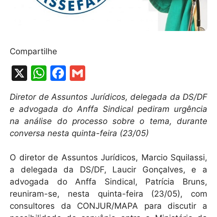
Compartilhe
X
W
F
G
h
a
m
Diretor de Assuntos Jurídicos, delegada da DS/DF
at
c
ai
e advogada do Anffa Sindical pediram urgência
s
e
l
na análise do processo sobre o tema, durante
A
b
conversa nesta quinta-feira (23/05)
p
o
O diretor de Assuntos Jurídicos, Marcio Squilassi,
p
o
a delegada da DS/DF, Laucir Gonçalves, e a
k
advogada do Anffa Sindical, Patrícia Bruns,
reuniram-se, nesta quinta-feira (23/05), com
consultores da CONJUR/MAPA para discutir a