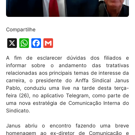
Compartilhe
X
W
F
G
h
a
m
A fim de esclarecer dúvidas dos filiados e
at
c
ai
informar sobre o andamento das tratativas
s
e
l
relacionadas aos principais temas de interesse da
A
b
carreira, o presidente do Anffa Sindical Janus
Pablo, conduziu uma live na tarde desta terça-
p
o
feira (26), no aplicativo Telegram, como parte de
p
o
uma nova estratégia de Comunicação Interna do
k
Sindicato.
Janus abriu o encontro fazendo uma breve
homenagem ao ex-diretor de Comunicação e