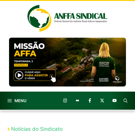
Pular
para
o
conteúdo
MENU
Notícias do Sindicato