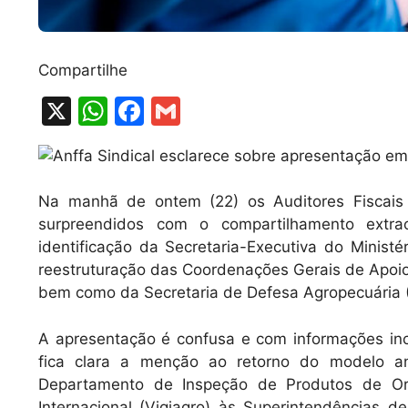
Compartilhe
X
W
F
G
h
a
m
at
c
ai
s
e
l
Na manhã de ontem (22) os Auditores Fiscais 
A
b
surpreendidos com o compartilhamento extra
identificação da Secretaria-Executiva do Minist
p
o
reestruturação das Coordenações Gerais de Apoio
p
o
bem como da Secretaria de Defesa Agropecuária 
k
A apresentação é confusa e com informações inc
fica clara a menção ao retorno do modelo an
Departamento de Inspeção de Produtos de Ori
Internacional (Vigiagro) às Superintendências d