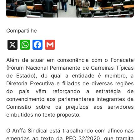
Compartilhe
X
W
F
G
h
a
m
Além de atuar em consonância com o Fonacate
at
c
ai
(Fórum Nacional Permanente de Carreiras Típicas
s
e
l
de Estado), do qual a entidade é membro, a
A
b
Diretoria Executiva e filiados de diversas regiões
do país vêm reforçando a estratégia de
p
o
convencimento aos parlamentares integrantes da
p
o
Comissão sobre os prejuízos aos servidores
k
embutidos no texto proposto.
O Anffa Sindical está trabalhando com afinco nas
emendas ao texto da PEC 32/2020, que tramita