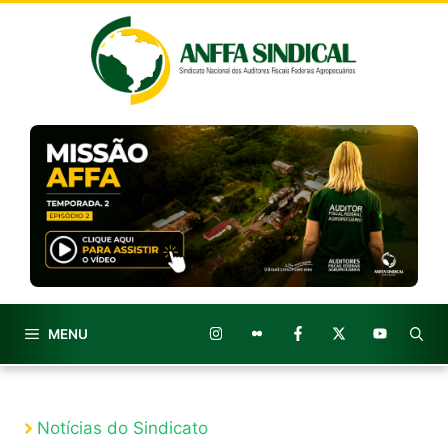
Pular
para
o
conteúdo
MENU
Notícias do Sindicato