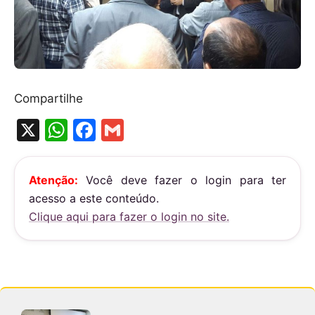
Compartilhe
X
W
F
G
h
a
m
at
c
ai
Atenção:
Você deve fazer o login para ter
s
e
l
acesso a este conteúdo.
A
b
Clique aqui para fazer o login no site.
p
o
p
o
k