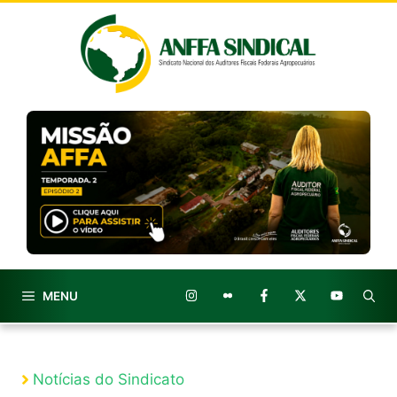
Pular
para
o
conteúdo
MENU
Notícias do Sindicato