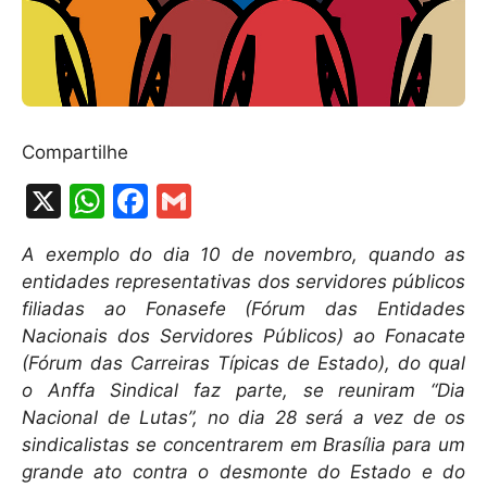
Compartilhe
X
W
F
G
h
a
m
A exemplo do dia 10 de novembro, quando as
at
c
ai
entidades representativas dos servidores públicos
s
e
l
filiadas ao Fonasefe (Fórum das Entidades
A
b
Nacionais dos Servidores Públicos) ao Fonacate
(Fórum das Carreiras Típicas de Estado), do qual
p
o
o Anffa Sindical faz parte, se reuniram “Dia
p
o
Nacional de Lutas”, no dia 28 será a vez de os
k
sindicalistas se concentrarem em Brasília para um
grande ato contra o desmonte do Estado e do