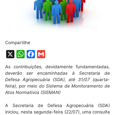
Compartilhe
X
W
F
G
h
a
m
As contribuições, devidamente fundamentadas,
at
c
ai
deverão ser encaminhadas à Secretaria de
s
e
l
Defesa Agropecuária (SDA), até 31/07 (quarta-
A
b
feira), por meio do Sistema de Monitoramento de
Atos Normativos (SISMAN)
p
o
p
o
A Secretaria de Defesa Agropecuária (SDA)
k
iniciou, nesta segunda-feira (22/07), uma consulta