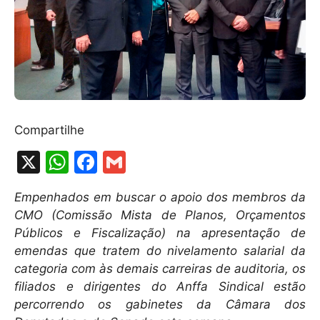
Compartilhe
X
W
F
G
h
a
m
Empenhados em buscar o apoio dos membros da
at
c
ai
CMO (Comissão Mista de Planos, Orçamentos
s
e
l
Públicos e Fiscalização) na apresentação de
A
b
emendas que tratem do nivelamento salarial da
categoria com às demais carreiras de auditoria, os
p
o
filiados e dirigentes do Anffa Sindical estão
p
o
percorrendo os gabinetes da Câmara dos