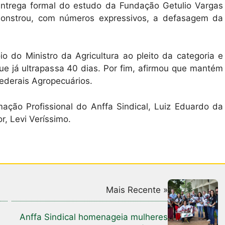
 entrega formal do estudo da Fundação Getulio Vargas
emonstrou, com números expressivos, a defasagem da
o do Ministro da Agricultura ao pleito da categoria e
ue já ultrapassa 40 dias. Por fim, afirmou que mantém
ederais Agropecuários.
ação Profissional do Anffa Sindical, Luiz Eduardo da
, Levi Veríssimo.
Mais Recente »
Anffa Sindical homenageia mulheres