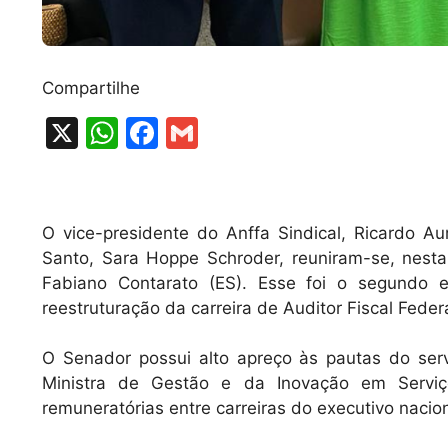
Compartilhe
X
W
F
G
h
a
m
at
c
ai
s
e
l
O vice-presidente do Anffa Sindical, Ricardo Au
A
b
Santo, Sara Hoppe Schroder, reuniram-se, nesta
Fabiano Contarato (ES). Esse foi o segundo 
p
o
reestruturação da carreira de Auditor Fiscal Fede
p
o
k
O Senador possui alto apreço às pautas do ser
Ministra de Gestão e da Inovação em Serviç
remuneratórias entre carreiras do executivo nacio