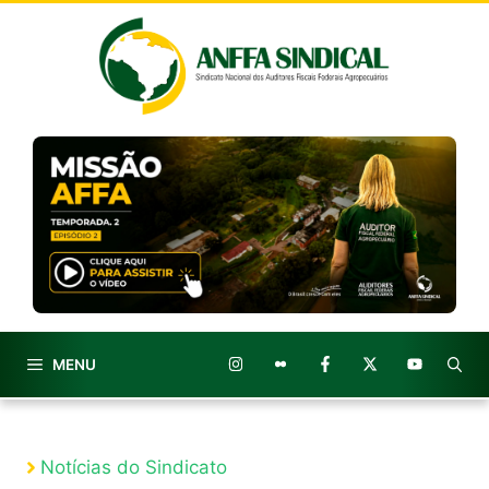
Pular
para
o
conteúdo
MENU
Notícias do Sindicato