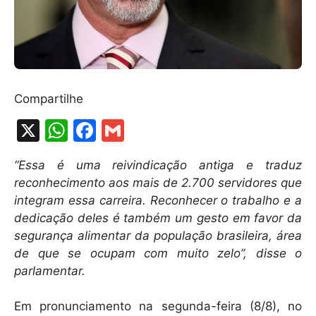
Compartilhe
X
W
F
G
h
a
m
“Essa é uma reivindicação antiga e traduz
at
c
ai
reconhecimento aos mais de 2.700 servidores que
s
e
l
integram essa carreira. Reconhecer o trabalho e a
A
b
dedicação deles é também um gesto em favor da
segurança alimentar da população brasileira, área
p
o
de que se ocupam com muito zelo”, disse o
p
o
parlamentar.
k
Em pronunciamento na segunda-feira (8/8), no