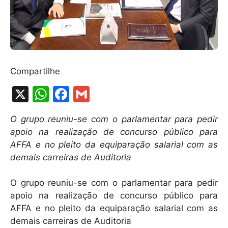
Compartilhe
X
W
F
G
h
a
m
O grupo reuniu-se com o parlamentar para pedir
at
c
ai
apoio na realização de concurso público para
s
e
l
AFFA e no pleito da equiparação salarial com as
A
b
demais carreiras de Auditoria
p
o
O grupo reuniu-se com o parlamentar para pedir
p
o
apoio na realização de concurso público para
k
AFFA e no pleito da equiparação salarial com as
demais carreiras de Auditoria