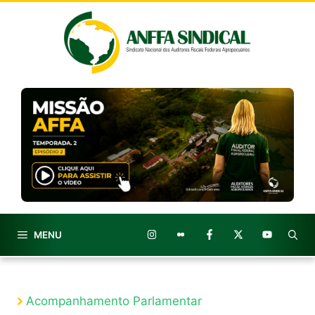
Pular
para
o
conteúdo
MENU
Acompanhamento Parlamentar