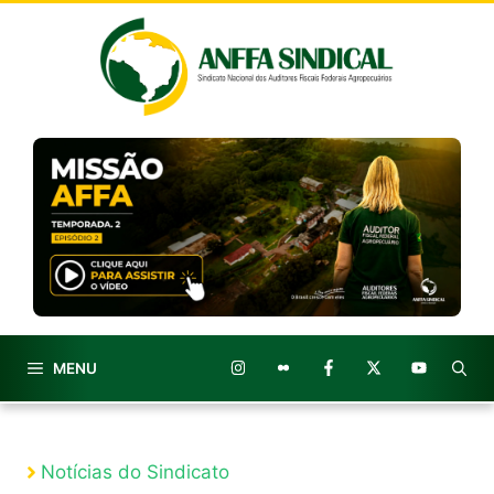
Pular
para
o
conteúdo
MENU
Notícias do Sindicato