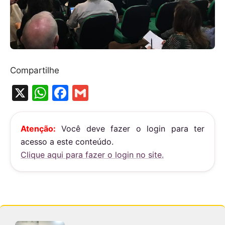
Compartilhe
X
W
F
G
h
a
m
at
c
ai
Atenção:
Você deve fazer o login para ter
s
e
l
acesso a este conteúdo.
A
b
Clique aqui para fazer o login no site.
p
o
p
o
k