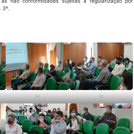
as não conformidades sujeitas à regularização por
. 3º.
04
05