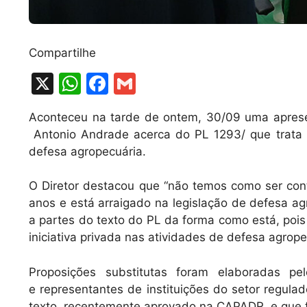
Compartilhe
X
W
F
G
h
a
m
Aconteceu na tarde de ontem, 30/09 uma aprese
at
c
ai
Antonio Andrade acerca do PL 1293/ que trata 
s
e
l
defesa agropecuária.
A
b
O Diretor destacou que “não temos como ser cont
p
o
anos e está arraigado na legislação de defesa ag
p
o
a partes do texto do PL da forma como está, pois
k
iniciativa privada nas atividades de defesa agrope
Proposições substitutas foram elaboradas pe
e representantes de instituições do setor regula
texto, recentemente aprovado na CAPADR, e que f