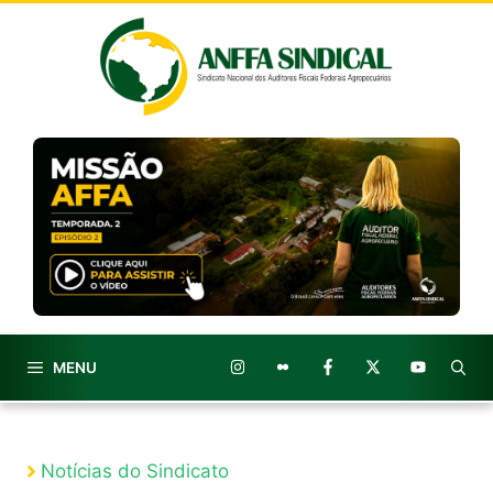
Pular
para
o
conteúdo
MENU
Notícias do Sindicato