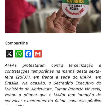
Compartilhe
X
W
F
G
h
a
m
AFFAs protestaram contra terceirização e
at
c
ai
contratações temporárias na manhã desta sexta-
s
e
l
feira (28/07), em frente à sede do MAPA, em
A
b
Brasília. Na ocasião, o Secretário Executivo do
Ministério da Agricultura, Eumar Roberto Novacki,
p
o
voltou a afirmar que o MAPA tem intenção de
p
o
convocar excedentes do último concurso público