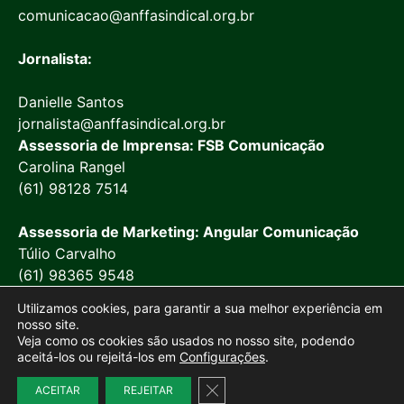
comunicacao@anffasindical.org.br
Jornalista:
Danielle Santos
jornalista@anffasindical.org.br
Assessoria de Imprensa: FSB Comunicação
Carolina Rangel
(61) 98128 7514
Assessoria de Marketing: Angular Comunicação
Túlio Carvalho
(61) 98365 9548
Utilizamos cookies, para garantir a sua melhor experiência em
nosso site.
Veja como os cookies são usados no nosso site, podendo
aceitá-los ou rejeitá-los em
Configurações
.
© 2026 Anffa Sindical
Close GDPR Cookie Banner
ACEITAR
REJEITAR
Site desenvolvido por
Marketing Objetivo