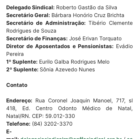
h
a
m
Delegado Sindical:
Roberto Gastão da Silva
at
c
ai
Secretário Geral:
Bárbara Honório Cruz Brichta
s
e
l
Secretário de Administração:
Tibério Clemente
A
b
Rodrigues de Souza
Secretário de Finanças:
José Erivan Torquato
p
o
Diretor de Aposentados e Pensionistas:
Evádio
p
o
Pereira
k
1º Suplente:
Eurilo Galba Rodrigues Melo
2º Suplente:
Sônia Azevedo Nunes
Contato
Endereço:
Rua Coronel Joaquin Manoel, 717, sl
418, Ed. Centro Odonto Médico de Natal,
Natal/RN. CEP: 59.012-330
Telefone:
(84) 3202-3370
E-