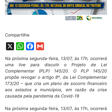
Compartilhe
X
W
F
G
h
a
m
Na próxima segunda-feira, 13/07, às 17h, ocorrerá
at
c
ai
uma live para discutir o Projeto de Lei
s
e
l
Complementar (PLP) 145/20. O PLP 145/20
A
b
propõe revogar o artigo 8º, da Lei Complementar
173/20 – que cria um plano de socorro financeiro
p
o
aos estados e municípios, em razão da crise
p
o
causada pela pandemia da Covid-19
k
Na próxima segunda-feira, 13/07, às 17h, ocorrerá