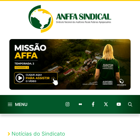
Pular
para
o
conteúdo
MENU
Notícias do Sindicato