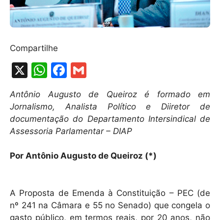
Compartilhe
X
W
F
G
h
a
m
Antônio Augusto de Queiroz é formado em
at
c
ai
Jornalismo, Analista Político e Diiretor de
s
e
l
documentação do Departamento Intersindical de
A
b
Assessoria Parlamentar – DIAP
p
o
Por Antônio Augusto de Queiroz (*)
p
o
k
A Proposta de Emenda à Constituição – PEC (de
nº 241 na Câmara e 55 no Senado) que congela o
gasto público, em termos reais, por 20 anos, não