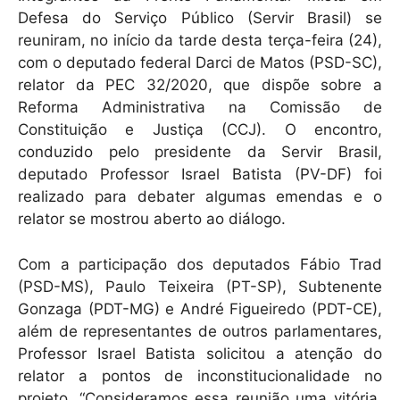
p
o
Defesa do Serviço Público (Servir Brasil) se
k
reuniram, no início da tarde desta terça-feira (24),
com o deputado federal Darci de Matos (PSD-SC),
relator da PEC 32/2020, que dispõe sobre a
Reforma Administrativa na Comissão de
Constituição e Justiça (CCJ). O encontro,
conduzido pelo presidente da Servir Brasil,
deputado Professor Israel Batista (PV-DF) foi
realizado para debater algumas emendas e o
relator se mostrou aberto ao diálogo.
Com a participação dos deputados Fábio Trad
(PSD-MS), Paulo Teixeira (PT-SP), Subtenente
Gonzaga (PDT-MG) e André Figueiredo (PDT-CE),
além de representantes de outros parlamentares,
Professor Israel Batista solicitou a atenção do
relator a pontos de inconstitucionalidade no
projeto. “Consideramos essa reunião uma vitória.