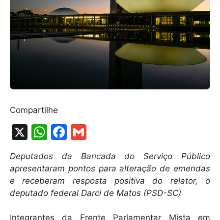
Compartilhe
X
W
F
G
h
a
m
Deputados da Bancada do Serviço Público
at
c
ai
apresentaram pontos para alteração de emendas
s
e
l
e receberam resposta positiva do relator, o
A
b
deputado federal Darci de Matos (PSD-SC)
p
o
Integrantes da Frente Parlamentar Mista em