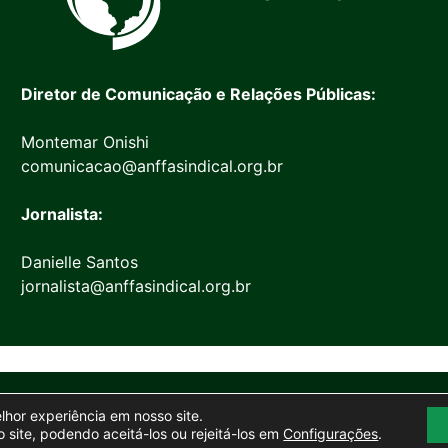
Diretor de Comunicação e Relações Públicas:
Montemar Onishi
comunicacao@anffasindical.org.br
Jornalista:
Danielle Santos
jornalista@anffasindical.org.br
© 2026 Anffa Sindical
elhor experiência em nosso site.
Site desenvolvido por
Marketing Objetivo
 site, podendo aceitá-los ou rejeitá-los em
Configurações
.