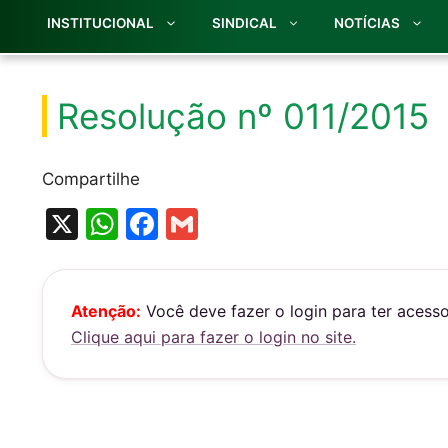
INSTITUCIONAL
SINDICAL
NOTÍCIAS
Resolução nº 011/2015
Compartilhe
X
W
F
G
h
a
m
at
c
ai
s
e
l
Atenção:
Você deve fazer o login para ter acess
Clique aqui para fazer o login no site.
A
b
p
o
p
o
k