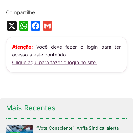
Compartilhe
X
W
F
G
h
a
m
at
c
ai
Atenção:
Você deve fazer o login para ter
s
e
l
acesso a este conteúdo.
A
b
Clique aqui para fazer o login no site.
p
o
p
o
k
Mais Recentes
“Vote Consciente”: Anffa Sindical alerta