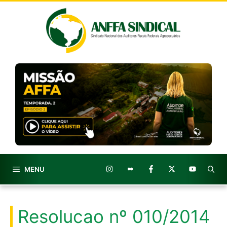
Pular
para
o
conteúdo
MENU
Resolucao nº 010/2014