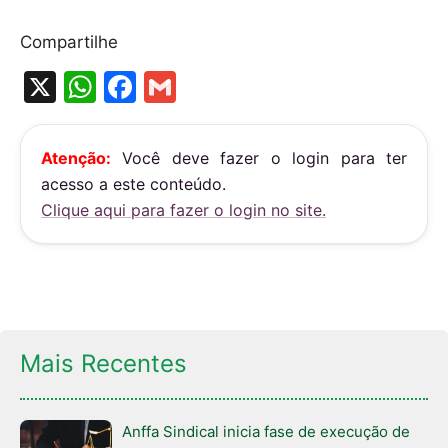
Compartilhe
X
W
F
G
h
a
m
at
c
ai
Atenção:
Você deve fazer o login para ter
s
e
l
acesso a este conteúdo.
A
b
Clique aqui para fazer o login no site.
p
o
p
o
k
Mais Recentes
Anffa Sindical inicia fase de execução de