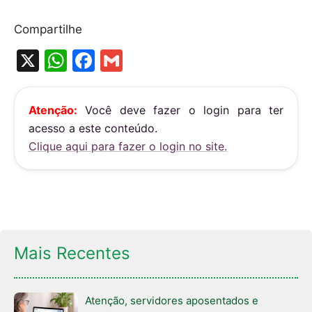
Compartilhe
X
W
F
G
h
a
m
at
c
ai
Atenção:
Você deve fazer o login para ter
s
e
l
acesso a este conteúdo.
A
b
Clique aqui para fazer o login no site.
p
o
p
o
k
Mais Recentes
Atenção, servidores aposentados e