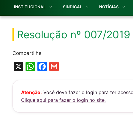
INSTITUCIONAL
SINDICAL
NOTÍCIAS
Resolução nº 007/2019
Compartilhe
X
W
F
G
h
a
m
at
c
ai
s
e
l
Atenção:
Você deve fazer o login para ter acess
Clique aqui para fazer o login no site.
A
b
p
o
p
o
k