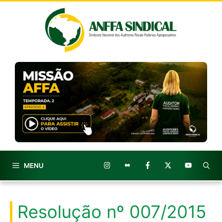
Pular
para
o
conteúdo
MENU
Resolução nº 007/2015