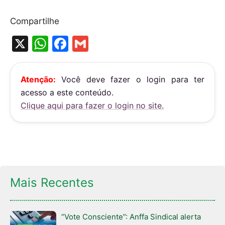
Compartilhe
X
W
F
G
h
a
m
at
c
ai
Atenção:
Você deve fazer o login para ter
s
e
l
acesso a este conteúdo.
A
b
Clique aqui para fazer o login no site.
p
o
p
o
k
Mais Recentes
“Vote Consciente”: Anffa Sindical alerta