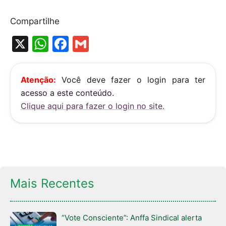
Compartilhe
X
W
F
G
h
a
m
at
c
ai
Atenção:
Você deve fazer o login para ter
s
e
l
acesso a este conteúdo.
A
b
Clique aqui para fazer o login no site.
p
o
p
o
k
Mais Recentes
“Vote Consciente”: Anffa Sindical alerta