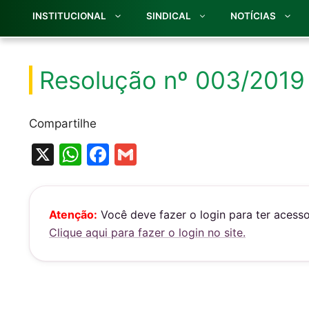
INSTITUCIONAL
SINDICAL
NOTÍCIAS
Resolução nº 003/2019
Compartilhe
X
W
F
G
h
a
m
at
c
ai
s
e
l
Atenção:
Você deve fazer o login para ter acess
Clique aqui para fazer o login no site.
A
b
p
o
p
o
k