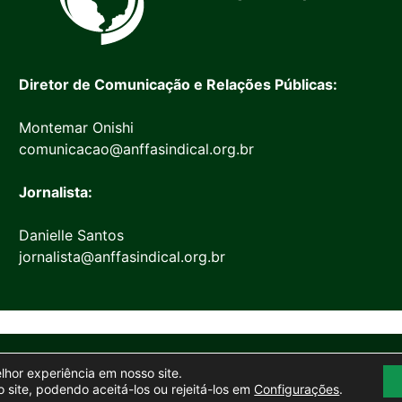
Diretor de Comunicação e Relações Públicas:
Montemar Onishi
comunicacao@anffasindical.org.br
Jornalista:
Danielle Santos
jornalista@anffasindical.org.br
© 2026 Anffa Sindical
elhor experiência em nosso site.
Site desenvolvido por
Marketing Objetivo
 site, podendo aceitá-los ou rejeitá-los em
Configurações
.