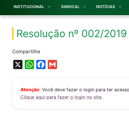
INSTITUCIONAL
SINDICAL
NOTÍCIAS
Resolução nº 002/2019
Compartilhe
X
W
F
G
h
a
m
at
c
ai
s
e
l
Atenção:
Você deve fazer o login para ter acess
Clique aqui para fazer o login no site.
A
b
p
o
p
o
k