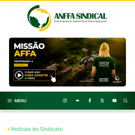
Pular
para
o
conteúdo
MENU
Notícias do Sindicato