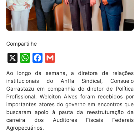
Compartilhe
X
W
F
G
h
a
m
Ao longo da semana, a diretora de relações
at
c
ai
institucionais do Anffa Sindical, Consuelo
s
e
l
Garrastazu em companhia do diretor de Política
A
b
Profissional, Welciton Alves foram recebidos por
importantes atores do governo em encontros que
p
o
buscaram apoio à pauta da reestruturação da
p
o
carreira dos Auditores Fiscais Federais
k
Agropecuários.