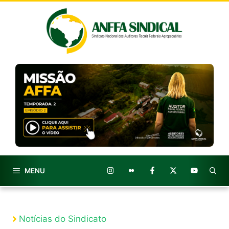
Pular
para
o
conteúdo
MENU
Notícias do Sindicato