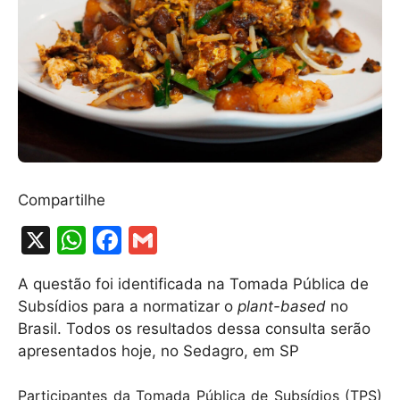
Compartilhe
X
W
F
G
h
a
m
A questão foi identificada na Tomada Pública de
at
c
ai
Subsídios para a normatizar o
plant-based
no
s
e
l
Brasil. Todos os resultados dessa consulta serão
A
b
apresentados hoje, no Sedagro, em SP
p
o
Participantes da Tomada Pública de Subsídios (TPS)