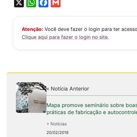
X
W
F
G
h
a
m
at
c
ai
s
e
l
Atenção:
Você deve fazer o login para ter acess
Clique aqui para fazer o login no site.
A
b
p
o
p
o
k
« Notícia Anterior
Mapa promove seminário sobre boa
práticas de fabricação e autocontrol
+ Notícias
20/02/2019