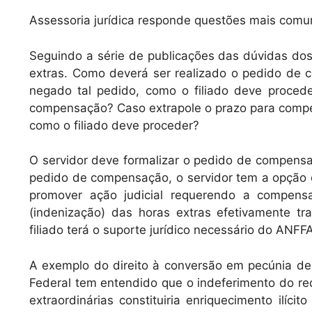
h
a
m
Assessoria jurídica responde questões mais comu
at
c
ai
s
e
l
Seguindo a série de publicações das dúvidas dos 
A
b
extras. Como deverá ser realizado o pedido de 
negado tal pedido, como o filiado deve proced
p
o
compensação? Caso extrapole o prazo para compen
p
o
como o filiado deve proceder?
k
O servidor deve formalizar o pedido de compensa
pedido de compensação, o servidor tem a opção d
promover ação judicial requerendo a compens
(indenização) das horas extras efetivamente t
filiado terá o suporte jurídico necessário do ANFFA
A exemplo do direito à conversão em pecúnia d
Federal tem entendido que o indeferimento do req
extraordinárias constituiria enriquecimento ilí