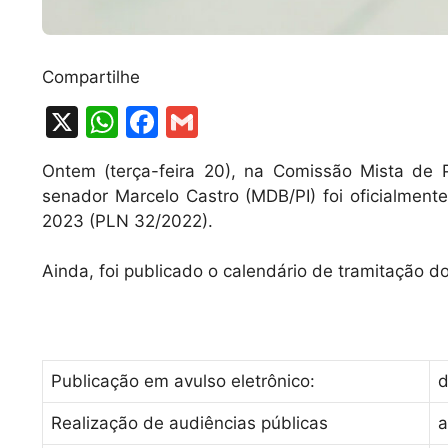
Compartilhe
X
W
F
G
h
a
m
Ontem (terça-feira 20), na Comissão Mista de 
at
c
ai
senador Marcelo Castro (MDB/PI) foi oficialment
s
e
l
2023 (PLN 32/2022).
A
b
Ainda, foi publicado o calendário de tramitação do
p
o
p
o
k
Publicação em avulso eletrônico:
d
Realização de audiências públicas
a