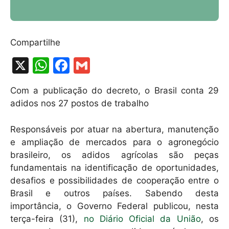
Compartilhe
X
W
F
G
h
a
m
Com a publicação do decreto, o Brasil conta 29
at
c
ai
adidos nos 27 postos de trabalho
s
e
l
A
b
Responsáveis por atuar na abertura, manutenção
e ampliação de mercados para o agronegócio
p
o
brasileiro, os adidos agrícolas são peças
p
o
fundamentais na identificação de oportunidades,
k
desafios e possibilidades de cooperação entre o
Brasil e outros países. Sabendo desta
importância, o Governo Federal publicou, nesta
terça-feira (31),
no Diário Oficial da União
, os