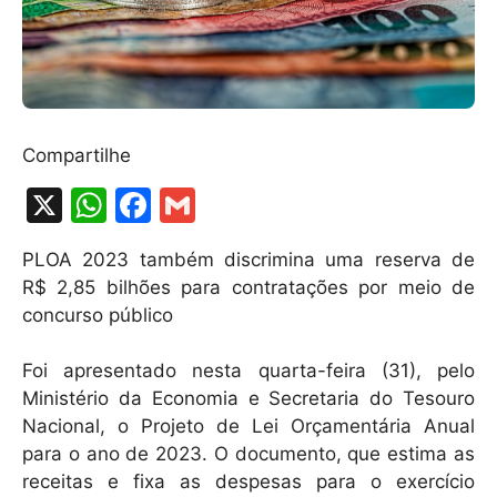
Compartilhe
X
W
F
G
h
a
m
PLOA 2023 também discrimina uma reserva de
at
c
ai
R$ 2,85 bilhões para contratações por meio de
s
e
l
concurso público
A
b
Foi apresentado nesta quarta-feira (31), pelo
p
o
Ministério da Economia e Secretaria do Tesouro
p
o
Nacional, o Projeto de Lei Orçamentária Anual
k
para o ano de 2023. O documento, que estima as
receitas e fixa as despesas para o exercício