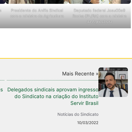
s
Presidente do Anffa Sindical
Deputado federal Josu00e9
com a ministra da Agricultura
Rocha (PL/BA) com a ministra
da Agricultura
Mais Recente »
as
Delegados sindicais aprovam ingresso
do Sindicato na criação do Instituto
Servir Brasil
Notícias do Sindicato
10/03/2022