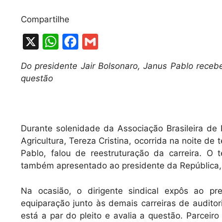
Compartilhe
X
W
F
G
h
a
m
Do presidente Jair Bolsonaro, Janus Pablo recebe
at
c
ai
questão
s
e
l
A
b
p
o
Durante solenidade da Associação Brasileira d
p
o
Agricultura, Tereza Cristina, ocorrida na noite de 
k
Pablo, falou de reestruturação da carreira. O 
também apresentado ao presidente da República, 
Na ocasião, o dirigente sindical expôs ao pr
equiparação junto às demais carreiras de audito
está a par do pleito e avalia a questão. Parceir