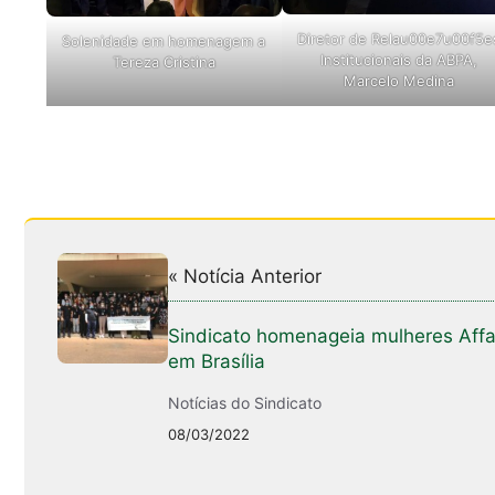
Diretor de Relau00e7u00f5e
Solenidade em homenagem a
Institucionais da ABPA,
Tereza Cristina
Marcelo Medina
« Notícia Anterior
Sindicato homenageia mulheres Aff
em Brasília
Notícias do Sindicato
08/03/2022