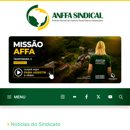
Pular
para
o
conteúdo
MENU
Notícias do Sindicato