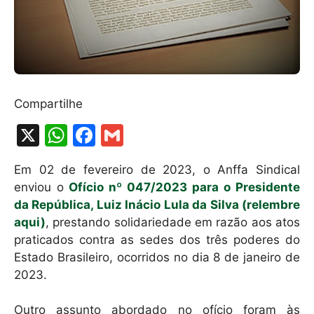
Compartilhe
X
W
F
G
h
a
m
Em 02 de fevereiro de 2023, o Anffa Sindical
at
c
ai
enviou o
Ofício nº 047/2023 para o Presidente
s
e
l
da República, Luiz Inácio Lula da Silva (relembre
A
b
aqui)
, prestando solidariedade em razão aos atos
praticados contra as sedes dos três poderes do
p
o
Estado Brasileiro, ocorridos no dia 8 de janeiro de
p
o
2023.
k
Outro assunto abordado no ofício foram às