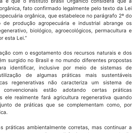
 é que o Instituto Brasil Orgânico considera que a
a orgânica, fato confirmado legalmente pelo texto da Lei
opecuária orgânica, que estabelece no parágrafo 2º do
o de produção agropecuária e industrial abrange os
generativo, biológico, agroecológicos, permacultura e
r esta Lei.”
ação com o esgotamento dos recursos naturais e dos
êm surgido no Brasil e no mundo diferentes propostas
para identificar, inclusive por meio de sistemas de
utilização de algumas práticas mais sustentáveis
ticas regenerativas não caracteriza um sistema de
res convencionais estão adotando certas práticas
s ele realmente fará agricultura regenerativa quando
njunto de práticas que se complementam como, por
ica.
s práticas ambientalmente corretas, mas continuar a