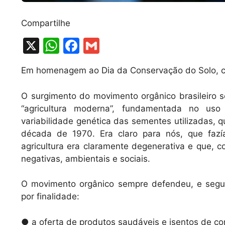
Compartilhe
X
W
F
G
h
a
m
Em homenagem ao Dia da Conservação do Solo, 
at
c
ai
s
e
l
O surgimento do movimento orgânico brasileiro
A
b
“agricultura moderna”, fundamentada no us
variabilidade genética das sementes utilizadas, qu
p
o
década de 1970. Era claro para nós, que fa
p
o
agricultura era claramente degenerativa e que, 
k
negativas, ambientais e sociais.
O movimento orgânico sempre defendeu, e seg
por finalidade:
● a oferta de produtos saudáveis e isentos de c