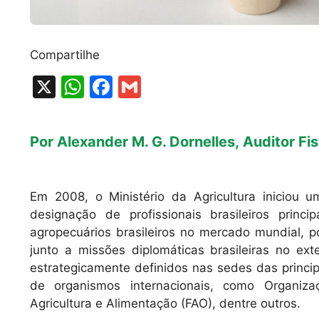
Compartilhe
X
W
F
G
h
a
m
at
c
ai
Por Alexander M. G. Dornelles, Auditor Fi
s
e
l
A
b
p
o
Em 2008, o Ministério da Agricultura iniciou u
designação de profissionais brasileiros princ
p
o
agropecuários brasileiros no mercado mundial, 
k
junto a missões diplomáticas brasileiras no ext
estrategicamente definidos nas sedes das princ
de organismos internacionais, como Organiz
Agricultura e Alimentação (FAO), dentre outros.