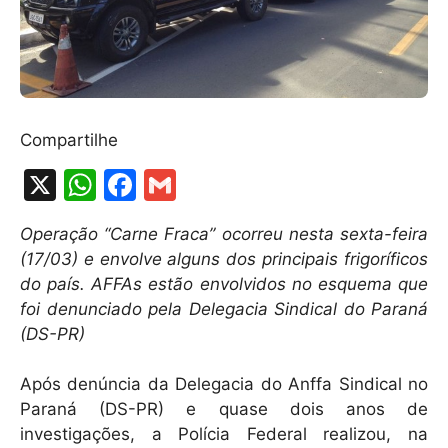
Compartilhe
X
W
F
G
h
a
m
Operação “Carne Fraca” ocorreu nesta sexta-feira
at
c
ai
(17/03) e envolve alguns dos principais frigoríficos
s
e
l
do país. AFFAs estão envolvidos no esquema que
A
b
foi denunciado pela Delegacia Sindical do Paraná
(DS-PR)
p
o
p
o
Após denúncia da Delegacia do Anffa Sindical no
k
Paraná (DS-PR) e quase dois anos de
investigações, a Polícia Federal realizou, na