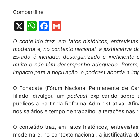
Compartilhe
X
W
F
G
h
a
m
O conteúdo traz, em fatos históricos, entrevist
at
c
ai
moderna e, no contexto nacional, a justificativa 
s
e
l
Estado é inchado, desorganizado e ineficiente
A
b
muito e não têm desempenho adequado. Porém, 
impacto para a população, o podcast aborda a imp
p
o
p
o
O Fonacate (Fórum Nacional Permanente de Carre
k
filiado, divulgou um
podcast
explicando sobre 
públicos a partir da Reforma Administrativa. Afin
nos salários e tempo de trabalho, alterações nas 
O conteúdo traz, em fatos históricos, entrevist
moderna e, no contexto nacional, a justificativa 