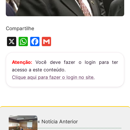
Compartilhe
X
W
F
G
h
a
m
at
c
ai
Atenção:
Você deve fazer o login para ter
s
e
l
acesso a este conteúdo.
A
b
Clique aqui para fazer o login no site.
p
o
p
o
k
« Notícia Anterior