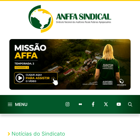
Pular
para
o
conteúdo
MENU
Notícias do Sindicato