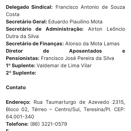
h
a
m
Delegado Sindical:
Francisco Antonio de Souza
at
c
ai
Costa
s
e
l
Secretário Geral:
Eduardo Piauilino Mota
A
b
Secretário de Administração:
Airton Leôncio
Dutra da Silva
p
o
Secretário de Finanças:
Alonso da Mota Lamas
p
o
Diretor de Aposentados e
k
Pensionistas:
Francisco José Pereira da Silva
1º Suplente:
Valdemar de Lima Vilar
2º Suplente:
Contato
Endereço:
Rua Taumarturgo de Azevedo 2315,
Bloco 02, Térreo – Centro/Sul, Teresina/PI. CEP:
64.001-340
Telefone:
(86) 3221-0579