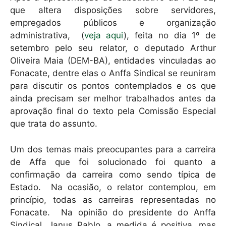
p
o
que altera disposições sobre servidores,
k
empregados públicos e organização
administrativa, (
veja aqui
), feita no dia 1º de
setembro pelo seu relator, o deputado Arthur
Oliveira Maia (DEM-BA), entidades vinculadas ao
Fonacate, dentre elas o Anffa Sindical se reuniram
para discutir os pontos contemplados e os que
ainda precisam ser melhor trabalhados antes da
aprovação final do texto pela Comissão Especial
que trata do assunto.
Um dos temas mais preocupantes para a carreira
de Affa que foi solucionado foi quanto a
confirmação da carreira como sendo típica de
Estado. Na ocasião, o relator contemplou, em
princípio, todas as carreiras representadas no
Fonacate. Na opinião do presidente do Anffa
Sindical, Janus Pablo, a medida é positiva, mas