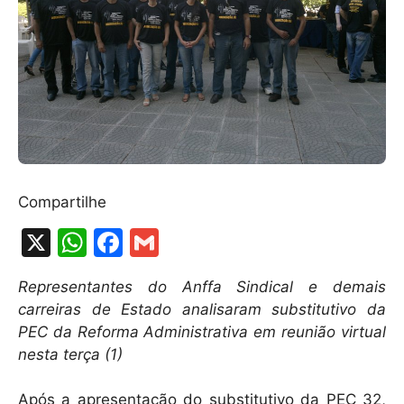
Compartilhe
X
W
F
G
h
a
m
Representantes do Anffa Sindical e demais
at
c
ai
carreiras de Estado analisaram substitutivo da
s
e
l
PEC da Reforma Administrativa em reunião virtual
A
b
nesta terça (1)
p
o
Após a apresentação do substitutivo da PEC 32,