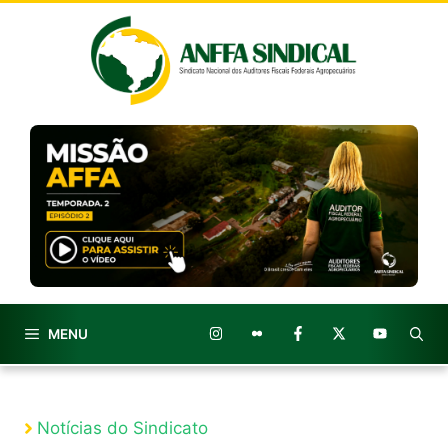
Pular
para
o
conteúdo
MENU
Notícias do Sindicato