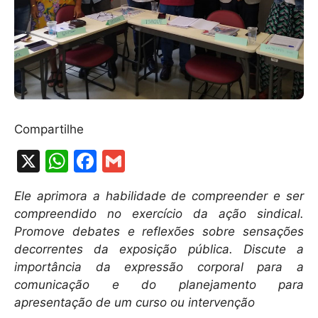
Compartilhe
X
W
F
G
h
a
m
Ele aprimora a habilidade de compreender e ser
at
c
ai
compreendido no exercício da ação sindical.
s
e
l
Promove debates e reflexões sobre sensações
A
b
decorrentes da exposição pública. Discute a
importância da expressão corporal para a
p
o
comunicação e do planejamento para
p
o
apresentação de um curso ou intervenção