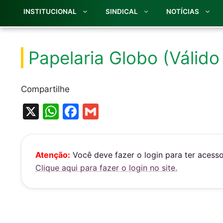
INSTITUCIONAL
SINDICAL
NOTÍCIAS
Papelaria Globo (Válido
Compartilhe
X
W
F
G
h
a
m
at
c
ai
s
e
l
Atenção:
Você deve fazer o login para ter acess
Clique aqui para fazer o login no site.
A
b
p
o
p
o
k