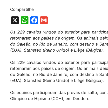
Compartilhe
X
W
F
G
h
a
m
Os 229 cavalos vindos do exterior para partici
at
c
ai
retornaram aos países de origem. Os animais dei
s
e
l
do Galeão, no Rio de Janeiro, com destino a Sant
A
b
(EUA), Stansted (Reino Unido) e Liège (Bélgica).
p
o
Os 229 cavalos vindos do exterior para partici
p
o
retornaram aos países de origem. Os animais dei
k
do Galeão, no Rio de Janeiro, com destino a Sant
(EUA), Stansted (Reino Unido) e Liège (Bélgica).
Os equinos participaram das provas de salto, co
Olímpico de Hipismo (COH), em Deodoro.