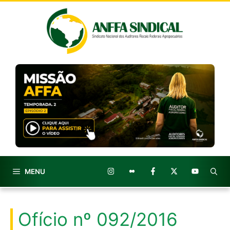
Pular
para
o
conteúdo
MENU
Ofício nº 092/2016