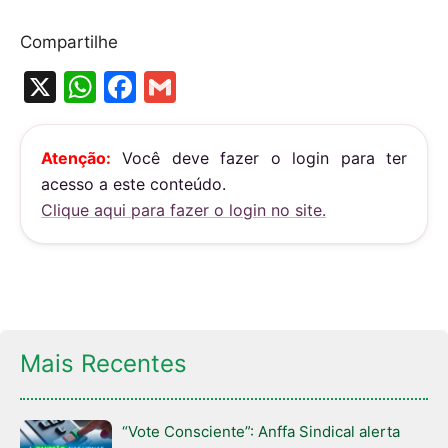
Compartilhe
X
W
F
G
h
a
m
at
c
ai
Atenção:
Você deve fazer o login para ter
s
e
l
acesso a este conteúdo.
A
b
Clique aqui para fazer o login no site.
p
o
p
o
k
Mais Recentes
“Vote Consciente”: Anffa Sindical alerta