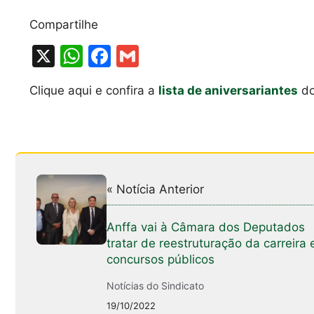
Compartilhe
X
W
F
G
h
a
m
Clique aqui e confira a
lista de aniversariantes
do
at
c
ai
s
e
l
A
b
p
o
p
o
« Notícia Anterior
k
Anffa vai à Câmara dos Deputados
tratar de reestruturação da carreira 
concursos públicos
Notícias do Sindicato
19/10/2022